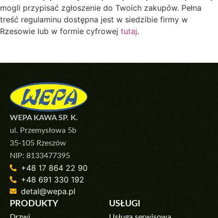
mogli przypisać zgłoszenie do Twoich zakupów. Pełna
treść regulaminu dostępna jest w siedzibie firmy w
Rzesowie lub w formie cyfrowej
tutaj
.
WEPA KAWA SP. K.
ul. Przemysłowa 5b
35-105 Rzeszów
NIP: 8133477395
+48 17 864 22 90
+48 691 330 192
detal@wepa.pl
PRODUKTY
USŁUGI
Drzwi
Usługa serwisowa