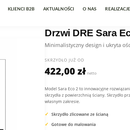
KLIENCI B2B
AKTUALNOŚCI
O NAS
REALIZACJ
Drzwi DRE Sara Ec
Minimalistyczny design i ukryta o
SKRZYDŁO JUŻ OD
422,00 zł
netto
Model Sara Eco 2 to innowacyjne rozwiązani
skrzydła z powierzchnią ściany. Skrzydło p
własnym zakresie.
Skrzydło zlicowane ze ścianą
Gotowe do malowania