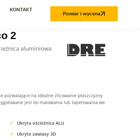
E
KONTAKT
Pomiar i wycena
o 2
ścieżnica aluminiowa
e pozwalające na idealne zlicowanie płaszczyzny
rzygotowane jest do malowania lub tapetowania we
Ukryta ościeżnica ALU
Ukryte zawiasy 3D