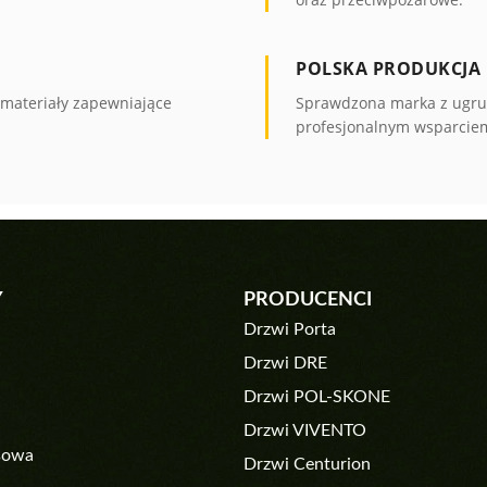
POLSKA PRODUKCJA
 materiały zapewniające
Sprawdzona marka z ugrun
profesjonalnym wsparcie
Y
PRODUCENCI
Drzwi Porta
Drzwi DRE
Drzwi POL-SKONE
Drzwi VIVENTO
sowa
Drzwi Centurion