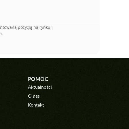
towaną pozycją na rynku i
m.
POMOC
Aktualności
O nas
Kontakt