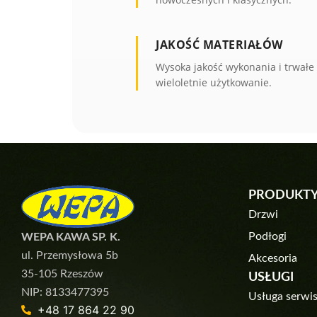
JAKOŚĆ MATERIAŁÓW
Wysoka jakość wykonania i trwałe
wieloletnie użytkowanie.
PRODUKT
Drzwi
Podłogi
WEPA KAWA SP. K.
ul. Przemysłowa 5b
Akcesoria
35-105 Rzeszów
USŁUGI
NIP: 8133477395
Usługa serwi
+48 17 864 22 90