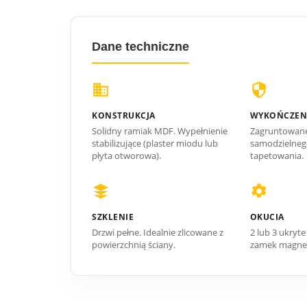
Dane techniczne
KONSTRUKCJA
WYKOŃCZEN
Solidny ramiak MDF. Wypełnienie
Zagruntowane
stabilizujące (plaster miodu lub
samodzielneg
płyta otworowa).
tapetowania.
SZKLENIE
OKUCIA
Drzwi pełne. Idealnie zlicowane z
2 lub 3 ukryte
powierzchnią ściany.
zamek magnet