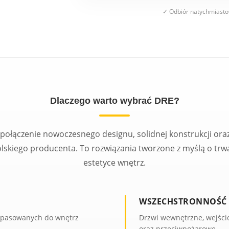
✓ Odbiór natychmiastow
Dlaczego warto wybrać DRE?
połączenie nowoczesnego designu, solidnej konstrukcji oraz
lskiego producenta. To rozwiązania tworzone z myślą o trwał
estetyce wnętrz.
WSZECHSTRONNOŚĆ
opasowanych do wnętrz
Drzwi wewnętrzne, wejści
oraz przeciwpożarowe.