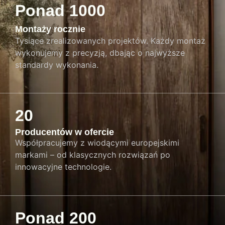
Ponad 1000
Montaży rocznie
Tysiące zrealizowanych projektów. Każdy montaż
wykonujemy z precyzją, dbając o najwyższe
standardy wykonania.
20
Producentów w ofercie
Współpracujemy z wiodącymi europejskimi
markami – od klasycznych rozwiązań po
innowacyjne technologie.
Ponad 200