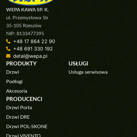
WEPA KAWA SP. K.
ul. Przemysłowa 5b
35-105 Rzeszów
NIP: 8133477395
+48 17 864 22 90
+48 691 330 192
detal@wepa.pl
PRODUKTY
USŁUGI
Drzwi
Usługa serwisowa
Podłogi
Akcesoria
PRODUCENCI
Drzwi Porta
Drzwi DRE
Drzwi POL-SKONE
Drzwi VIVENTO