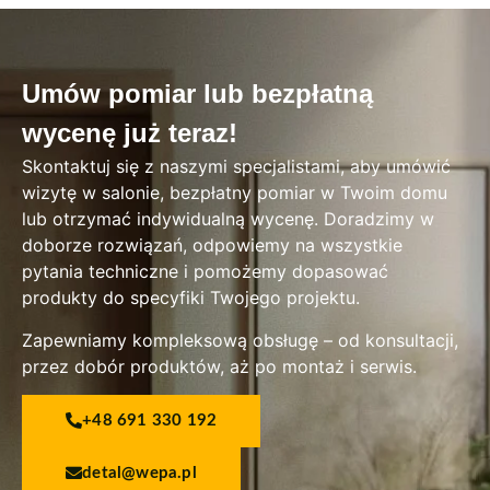
Umów pomiar lub bezpłatną
wycenę już teraz!
Skontaktuj się z naszymi specjalistami, aby umówić
wizytę w salonie, bezpłatny pomiar w Twoim domu
lub otrzymać indywidualną wycenę. Doradzimy w
doborze rozwiązań, odpowiemy na wszystkie
pytania techniczne i pomożemy dopasować
produkty do specyfiki Twojego projektu.
Zapewniamy kompleksową obsługę – od konsultacji,
przez dobór produktów, aż po montaż i serwis.
+48 691 330 192
detal@wepa.pl