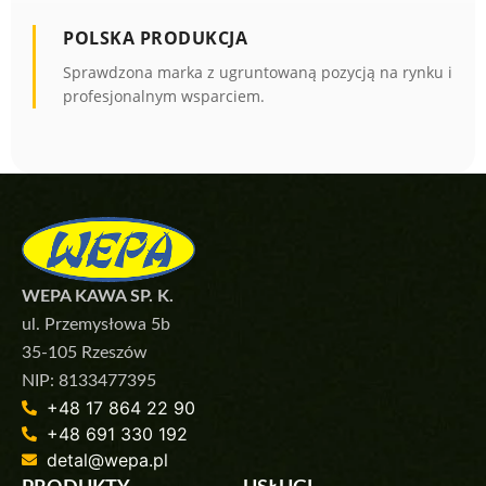
POLSKA PRODUKCJA
Sprawdzona marka z ugruntowaną pozycją na rynku i
profesjonalnym wsparciem.
WEPA KAWA SP. K.
ul. Przemysłowa 5b
35-105 Rzeszów
NIP: 8133477395
+48 17 864 22 90
+48 691 330 192
detal@wepa.pl