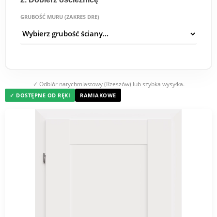
GRUBOŚĆ MURU (ZAKRES DRE)
✓ Odbiór natychmiastowy (Rzeszów) lub szybka wysyłka.
✓ DOSTĘPNE OD RĘKI
RAMIAKOWE