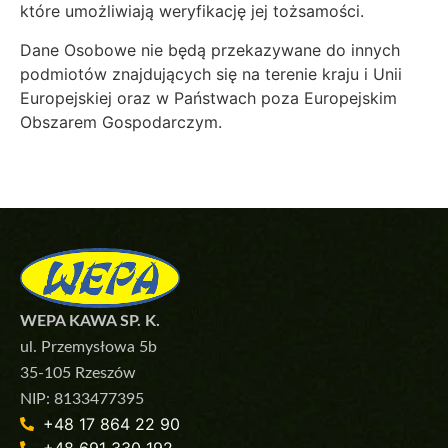
które umożliwiają weryfikację jej tożsamości.
Dane Osobowe nie będą przekazywane do innych
podmiotów znajdujących się na terenie kraju i Unii
Europejskiej oraz w Państwach poza Europejskim
Obszarem Gospodarczym.
WEPA KAWA SP. K.
ul. Przemysłowa 5b
35-105 Rzeszów
NIP: 8133477395
+48 17 864 22 90
+48 691 330 192