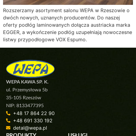
Rozszerzamy asortyment salonu WEPA w Rzeszowie o
dwóch nowych, uznanych producentów. Do naszej
oferty podłóg laminowanych dołącza austriacka marka
EGGER, a wykończenie podłóg uzupełniają nowoczesne
listwy przypodłogowe VOX Espumo.
WEPA KAWA SP. K.
ul. Przemysłowa 5b
35-105 Rzeszów
NIP: 8133477395
+48 17 864 22 90
+48 691 330 192
detal@wepa.pl
PRODUKTY
USŁUGI